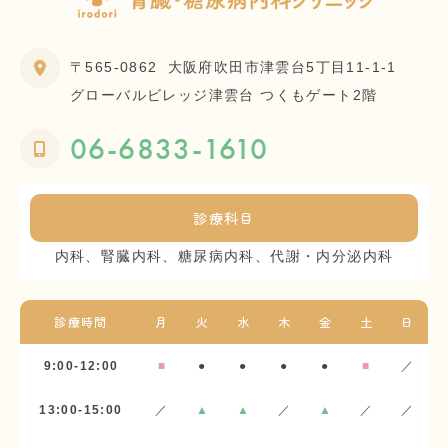
〒565-0862
大阪府吹田市津雲台5丁目11-1-1
グローバルビレッジ津雲台 つくもゲート2階
06-6833-1610
診療科目
内科、腎臓内科、糖尿病内科、代謝・内分泌内科
診療時間
月
火
水
木
金
土
日
9:00-12:00
■
●
●
●
●
■
／
13:00-15:00
／
▲
▲
／
▲
／
／