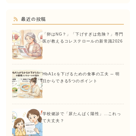
最近の投稿
「卵はNG？」「下げすぎは危険？」専門
医が教えるコレステロールの新常識2026
HbA1cを下げるための食事の工夫 ─ 明
日からできる5つのポイント
学校健診で「尿たんぱく陽性」…これっ
て大丈夫？