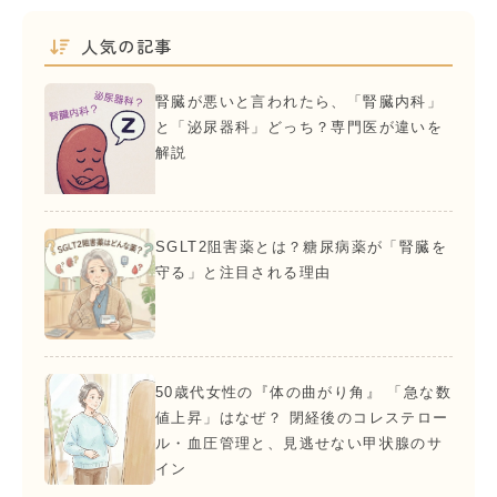
人気の記事
腎臓が悪いと言われたら、「腎臓内科」
と「泌尿器科」どっち？専門医が違いを
解説
SGLT2阻害薬とは？糖尿病薬が「腎臓を
守る」と注目される理由
50歳代女性の『体の曲がり角』 「急な数
値上昇」はなぜ？ 閉経後のコレステロー
ル・血圧管理と、見逃せない甲状腺のサ
イン