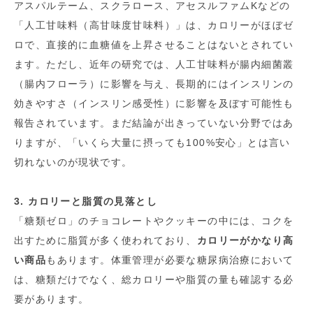
アスパルテーム、スクラロース、アセスルファムKなどの
「人工甘味料（高甘味度甘味料）」は、カロリーがほぼゼ
ロで、直接的に血糖値を上昇させることはないとされてい
ます。ただし、近年の研究では、人工甘味料が腸内細菌叢
（腸内フローラ）に影響を与え、長期的にはインスリンの
効きやすさ（インスリン感受性）に影響を及ぼす可能性も
報告されています。まだ結論が出きっていない分野ではあ
りますが、「いくら大量に摂っても100%安心」とは言い
切れないのが現状です。
3. カロリーと脂質の見落とし
「糖類ゼロ」のチョコレートやクッキーの中には、コクを
出すために脂質が多く使われており、
カロリーがかなり高
い商品
もあります。体重管理が必要な糖尿病治療において
は、糖類だけでなく、総カロリーや脂質の量も確認する必
要があります。