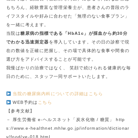
もちろん、経験豊富な管理栄養士が、患者さんの普段のラ
イフスタイルや好みに合わせた「無理のない食事プラン」
を一緒に考えます。
当院は
糖尿病の指標である「HbA1c」が採血から約30分
でわかる迅速測定器
を導入しています。その日の診察で現
在の数値を正確に把握し、その場で具体的な食事や間食の
選び方をアドバイスすることが可能です。
我慢ばかりの治療ではなく、 笑顔で続けられる健康的な毎
日のために、スタッフ一同サポートいたします。
当院の糖尿病内科についての詳細はこちら
WEB予約は
こちら
【参考文献】
－ 厚生労働省 e-ヘルスネット「炭水化物 / 糖質」 http
s://www.e-healthnet.mhlw.go.jp/information/dictionar
y/food/ye-018.html